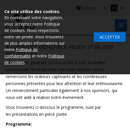
Contact
NL
FR
EN
Ce site utilise des cookies.
En continuant votre navigation,
vous acceptez notre Politique
de cookies. Nous respectons
votre vie privée. Vous trouverez
ACCEPTER
de plus amples informations sur
ASSEMBLÉE GÉNÉRALE FEBEV 27.06.2019
notre
Politique de
BRUXELLES
confidentialité
et notre
Politique
de cookies
.
L'assemblée générale 2019 a eu lieu à KBC Bruxelles.
L’Assemblée Générale était une vraie réussite
.
Nous
remercions les orateurs captivants et les nombreuses
personnes présentes pour leur attention et leur enthousiasme.
Un remerciement particulier également à nos sponsors, qui
nous ont aidé à réaliser notre évenement.
Vous trouverez ci-dessous le programme, suivi par
les présentations en pièce jointe.
Programme: