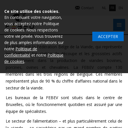
Contact
NL
FR
EN
Ce site utilise des cookies.
En continuant votre navigation,
vous acceptez notre Politique
de cookies. Nous respectons
votre vie privée. Vous trouverez
ACCEPTER
de plus amples informations sur
La FEBEV est la Fédération Belge de la Viande, qui représente
notre
Politique de
les abattoirs, les ateliers de découpe et les grossistes actifs
confidentialité
et notre
Politique
spécifiquement dans la production de viandes bovines,
de cookies
.
porcines, ovines et chevalines. La FEBEV compte 130
membres dans les trois régions de Belgique. Ces membres
représentent plus de 90 % du chiffre d’affaires national dans le
secteur de la viande.
Les bureaux de la FEBEV sont situés dans le centre de
Bruxelles, où le fonctionnement quotidien est assuré par une
équipe de spécialistes.
Le secteur de l’alimentation – et plus particulièrement celui de
la viande – se caractérise par un grand nombre de parties