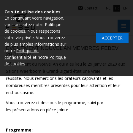
Contact
NL
FR
EN
Ce site utilise des cookies.
En continuant votre navigation,
vous acceptez notre Politique
de cookies. Nous respectons
votre vie privée. Vous trouverez
ACCEPTER
de plus amples informations sur
EVENEMENT NOUVEL AN MEMBRES FEBEV
notre
Politique de
29.01.2020
confidentialité
et notre
Politique
de cookies
.
L'événement du Nouvel An qui a eu lieu le 29 janvier 2020 aux
Salons Waerboom à Grand-Bigard était une vraie
réussite
.
Nous remercions les orateurs captivants et les
nombreuses membres présentes pour leur attention et leur
enthousiasme.
Vous trouverez ci-dessous le programme, suivi par
les présentations en pièce jointe.
Programme: