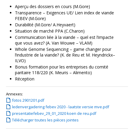
Aperçu des dossiers en cours (M.Gore)
Transparence – Exigences UE/ Lien index de viande
FEBEV (M.Gore)
Durabilité (M.Gore/ A.Heyvaert)
Situation de marché PPA (C.Charon)
Communication liée à la viande – quel est l’impacte
que vous avez? (A. Van Wouwe – VLAM)
Whole Genome Sequencing – game changer pour
l’industrie de la viande? (K. de Reu et M. Heyndrickx–
ILVO)
Bonus formation pour les entreprises du comité
paritaire 118/220 (K. Meuris – Alimento)
Réception
Annexes:
fotos 2901201.pdf
ledenvergadering febev 2020 - laatste versie mve.pdf
presentatiefebev_29_01_2020 koen de reu.pdf
Télécharger toutes les pièces jointes