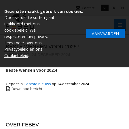
Contact
NL
FR
EN
Deze site maakt gebruik van cookies.
Door verder te surfen gaat
u akkoord met ons
cookiebeleid. We
AANVAARDEN
respecteren uw privacy.
Lees meer over ons
BESTE WENSEN VOOR 2025 !
Privacybeleid
en ons
GEPOST OP: 24 DECEMBER 2024
Cookiebeleid
.
Beste wensen voor 2025!
Gepost in:
Laatste nieuws
op 24 december 2024
Download bericht
OVER FEBEV