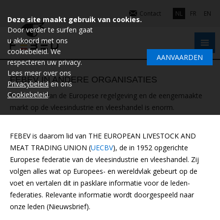
Contact
NL
FR
EN
Deze site maakt gebruik van cookies.
Door verder te surfen gaat
u akkoord met ons
cookiebeleid. We
AANVAARDEN
respecteren uw privacy.
Lees meer over ons
FEBEV IN ANDERE ORGANISATIES
Privacybeleid
en ons
Cookiebeleid
.
De invloed van de Europese regelgeving en de eengemaakte
markt op de vleesindustrie en vleeshandel is enorm.
FEBEV is daarom lid van THE EUROPEAN LIVESTOCK AND
MEAT TRADING UNION (
UECBV
), de in 1952 opgerichte
Europese federatie van de vleesindustrie en vleeshandel. Zij
volgen alles wat op Europees- en wereldvlak gebeurt op de
voet en vertalen dit in pasklare informatie voor de leden-
federaties. Relevante informatie wordt doorgespeeld naar
onze leden (Nieuwsbrief).