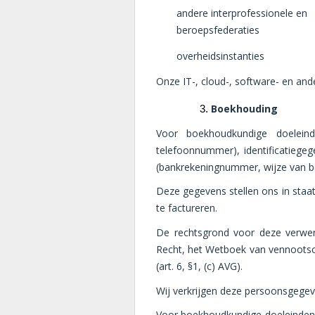
andere interprofessionele en
beroepsfederaties
overheidsinstanties
Onze IT-, cloud-, software- en an
Boekhouding
Voor boekhoudkundige doeleinde
telefoonnummer), identificatiege
(bankrekeningnummer, wijze van be
Deze gegevens stellen ons in staa
te factureren.
De rechtsgrond voor deze verwerk
Recht, het Wetboek van vennootsc
(art. 6, §1, (c) AVG).
Wij verkrijgen deze persoonsgegev
Voor boekhoudkundige doeleinden b