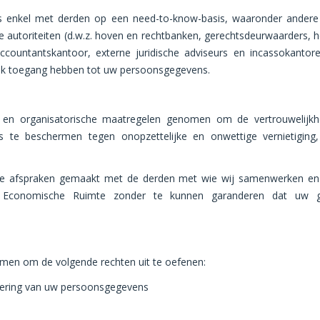
 enkel met derden op een need-to-know-basis, waaronder andere 
ke autoriteiten (d.w.z. hoven en rechtbanken, gerechtsdeurwaarders, he
accountantskantoor, externe juridische adviseurs en incassokantor
ok toegang hebben tot uw persoonsgegevens.
en organisatorische maatregelen genomen om de vertrouwelijk
 beschermen tegen onopzettelijke en onwettige vernietiging, v
le afspraken gemaakt met de derden met wie wij samenwerken en
 Economische Ruimte zonder te kunnen garanderen dat uw ge
emen om de volgende rechten uit te oefenen:
etering van uw persoonsgegevens