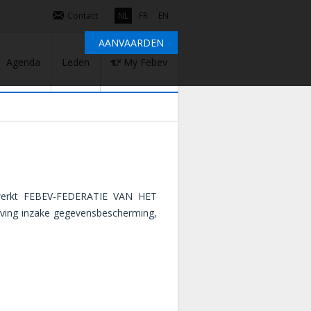
Contact
NL
FR
EN
AANVAARDEN
Agenda
Leden
My Febev
erwerkt FEBEV-FEDERATIE VAN HET
ving inzake gegevensbescherming,