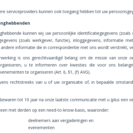
dere serviceproviders kunnen ook toegang hebben tot uw persoonsge
langhebbenden
nghebbende kunnen wij uw persoonlijke identificatiegegevens (zoals n
gegevens (zoals werkgever, functie), inloggegevens, informatie m
andere informatie die in correspondentie met ons wordt verstrekt, 
rwerking is ons gerechtvaardigd belang om de missie van onze or
ganiseren, u te informeren over kwesties die voor ons belangrij
nementen te organiseren (Art. 6, §1, (f) AVG).
vens rechtstreeks van u of uw organisatie of, in bepaalde omstan
waren tot 10 jaar na onze laatste communicatie met u (plus een veri
leen met derden op een need-to-know-basis, waaronder:
deelnemers aan vergaderingen en
evenementen