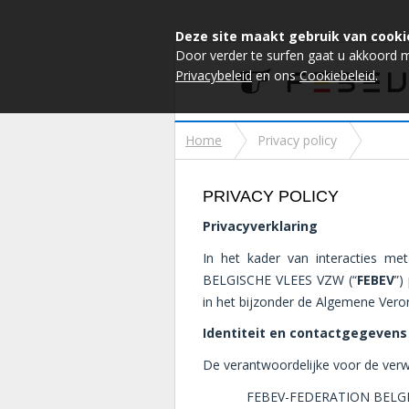
Deze site maakt gebruik van cooki
Door verder te surfen gaat u akkoord 
Privacybeleid
en ons
Cookiebeleid
.
Home
Privacy policy
PRIVACY POLICY
Privacyverklaring
In het kader van interacties m
BELGISCHE VLEES VZW (“
FEBEV
”)
in het bijzonder de Algemene Ver
Identiteit en contactgegevens
De verantwoordelijke voor de ver
FEBEV-FEDERATION BELG