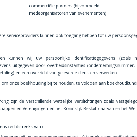
commerciële partners (bijvoorbeeld
medeorganisatoren van evenementen)
dere serviceproviders kunnen ook toegang hebben tot uw persoonsge
n kunnen wij uw persoonlijke identificatiegegevens (zoals na
gevens uitgegeven door overheidsinstanties (ondernemingsnummer,
taling) en een overzicht van geleverde diensten verwerken.
t om onze boekhouding bij te houden, te voldoen aan boekhoudkundi
ing zijn de verschillende wettelijke verplichtingen zoals vastgel
happen en Verenigingen en het Koninklijk Besluit daarvan en het We
ens rechtstreeks van u.
ewaren wij uw persoonsgegevens tot 10 jaar plus een verificatieper