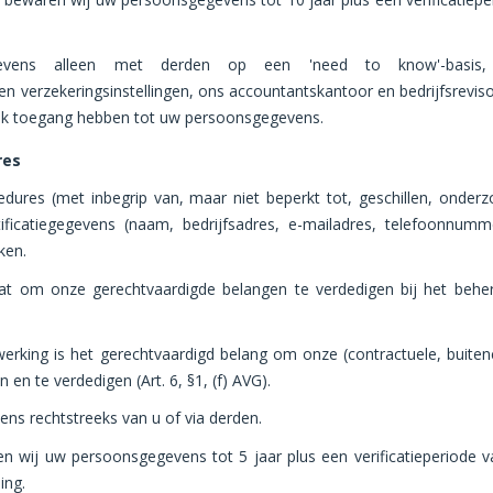
ens alleen met derden op een 'need to know'-basis, wa
 en verzekeringsinstellingen, ons accountantskantoor en bedrijfsreviso
ok toegang hebben tot uw persoonsgegevens.
res
cedures
(met inbegrip van, maar niet beperkt tot, geschillen, onderz
ificatiegegevens (naam, bedrijfsadres, e-mailadres, telefoonnumm
ken.
aat om onze gerechtvaardigde belangen te verdedigen bij het behe
werking is het gerechtvaardigd belang om onze (contractuele, buitenc
 en te verdedigen (Art. 6, §1, (f) AVG).
ns rechtstreeks van u of via derden.
wij uw persoonsgegevens tot 5 jaar plus een verificatieperiode va
ing.