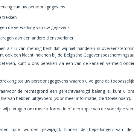
rwerking van uw persoonsgegevens
e trekken
gen de verwerking van uw gegevens
dragen aan een andere dienstverlener
enen als u van mening bent dat wij niet handelen in overeenstemmi
t ook een klacht indienen bij de Belgische Gegevensbeschermingsauto
 oefenen, kunt u ons bereiken via een van de kanalen vermeld onde
betrekking tot uw persoonsgegevens waarop u volgens de toepasselijk
 waarvoor de rechtsgrond een gerechtvaardigd belang is, kunt u o
 hiervan hebben uitgevoerd (voor meer informatie, zie ‘Doeleinden’).
n wij u vragen om meer informatie of een kopie van de voorzijde van u
allen tijde worden gewijzigd, binnen de beperkingen van de t