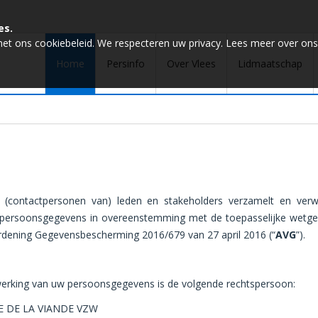
es.
met ons cookiebeleid. We respecteren uw privacy. Lees meer over ons
Home
Persinfo
Over Vlees
Lidmaatschap
et (contactpersonen van) leden en stakeholders verzamelt en v
 persoonsgegevens in overeenstemming met de toepasselijke
wetge
ordening Gegevensbes
cherming
2016/679
van 27 april 2016 (“
AVG
”).
werking van uw persoonsgegevens is de volgende rechtspersoon:
E DE LA VIANDE VZW