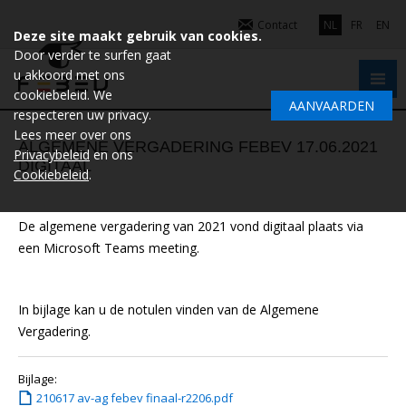
Contact
NL
FR
EN
Deze site maakt gebruik van cookies.
Door verder te surfen gaat
u akkoord met ons
cookiebeleid. We
AANVAARDEN
respecteren uw privacy.
Lees meer over ons
ALGEMENE VERGADERING FEBEV 17.06.2021
Privacybeleid
en ons
DIGITAAL
Cookiebeleid
.
De algemene vergadering van 2021 vond digitaal plaats via
een Microsoft Teams meeting.
In bijlage kan u de notulen vinden van de Algemene
Vergadering.
Bijlage:
210617 av-ag febev finaal-r2206.pdf