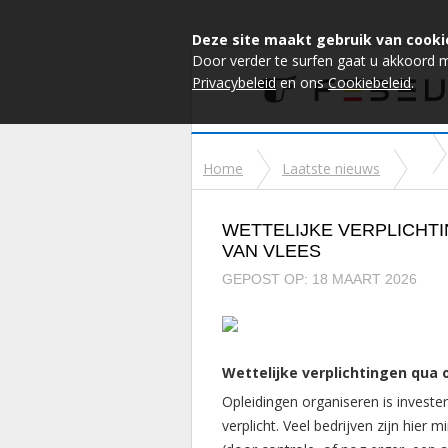
Deze site maakt gebruik van cooki
Door verder te surfen gaat u akkoord 
Privacybeleid
en ons
Cookiebeleid
.
Home
Laatste nieuws
WETTELIJKE VERPLICHTI
VAN VLEES
GEPOST OP: 18 MAART 2026
Wettelijke verplichtingen qua 
Opleidingen organiseren is invester
verplicht. Veel bedrijven zijn hier