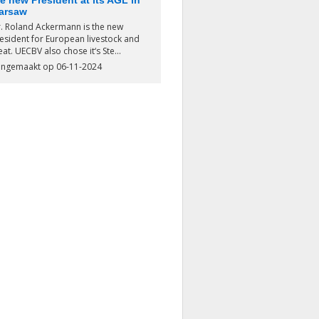
e new President at its AGL in
arsaw
. Roland Ackermann is the new
esident for European livestock and
at. UECBV also chose it‘s Ste...
ngemaakt op 06-11-2024