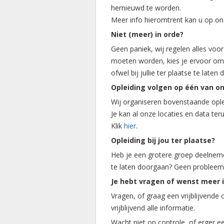
hernieuwd te worden.
Meer info hieromtrent kan u op o
Niet (meer) in orde?
Geen paniek, wij regelen alles voor 
moeten worden, kies je ervoor om 
ofwel bij jullie ter plaatse te laten
Opleiding volgen op één van on
Wij organiseren bovenstaande oplei
Je kan al onze locaties en data te
Klik
hier
.
Opleiding bij jou ter plaatse?
Heb je een grotere groep deelnemer
te laten doorgaan? Geen probleem!
Je hebt vragen of wenst meer 
Vragen, of graag een vrijblijvend
vrijblijvend alle informatie.
Wacht niet op controle, of erger e