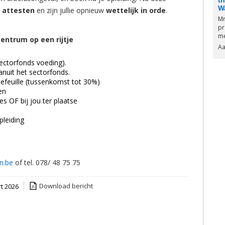
th
W
e
attesten
en zijn jullie opnieuw
wettelijk in orde
.
Mr
pr
me
entrum op een rijtje
Aa
ectorfonds voeding).
uit het sectorfonds.
feuille (tussenkomst tot 30%)
en
s OF bij jou ter plaatse
pleiding
n.be
of tel. 078/ 48 75 75
Download bericht
t 2026