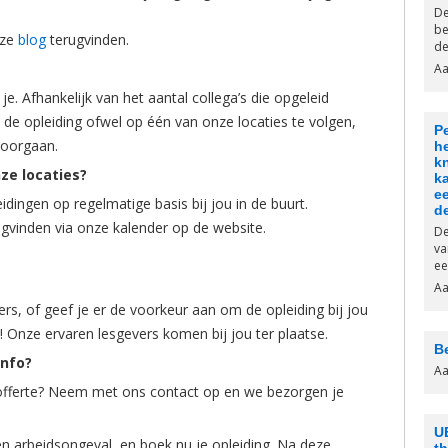
De
be
nze
blog
terugvinden.
de
Aa
je. Afhankelijk van het aantal collega’s die opgeleid
de opleiding ofwel op één van onze locaties te volgen,
P
 doorgaan.
he
k
ze locaties?
k
e
dingen op regelmatige basis bij jou in de buurt.
d
rugvinden via onze kalender op de website.
De
va
ee
Aa
s, of geef je er de voorkeur aan om de opleiding bij jou
 Onze ervaren lesgevers komen bij jou ter plaatse.
B
info?
Aa
e offerte? Neem met ons contact op en we bezorgen je
U
en arbeidsongeval, en boek nu je opleiding. Na deze