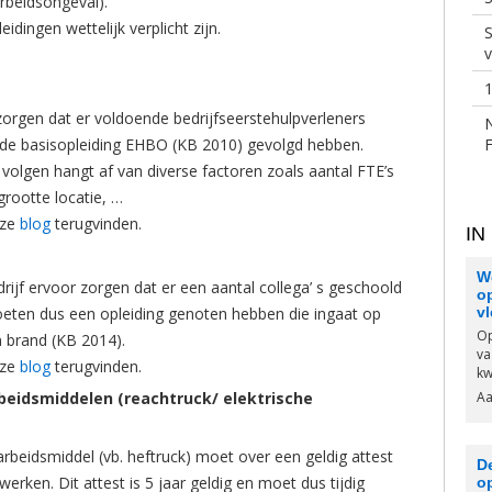
arbeidsongeval).
dingen wettelijk verplicht zijn.
S
1
rgen dat er voldoende bedrijfseerstehulpverleners
die de basisopleiding EHBO (KB 2010) gevolgd hebben.
 volgen hangt af van diverse factoren zoals aantal FTE’s
 grootte locatie, …
nze
blog
terugvinden.
IN
We
rijf ervoor zorgen dat er een aantal collega’ s geschoold
op
moeten dus een opleiding genoten hebben die ingaat op
v
Op
n brand (KB 2014).
va
nze
blog
terugvinden.
kw
beidsmiddelen (reachtruck/ elektrische
Aa
rbeidsmiddel (vb. heftruck) moet over een geldig attest
D
ken. Dit attest is 5 jaar geldig en moet dus tijdig
o