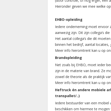
(door controle, of nog erger, een 
Hieronder geven we mee welke oplei
EHBO-opleiding
Iedere onderneming moet ervoor zo
aanwezig zijn. Dit zijn collega’s 
Het aantal collega’s die dit moeten
binnen het bedrijf, aantal locaties,
Meer info hieromtrent kan u op o
Brandopleiding
Net zoals bij EHBO, moet ieder bed
zijn in de materie van brand. Ze 
zowel de theorie als de praktijk va
Meer info hieromtrent kan u op o
Heftruck én andere mobiele ar
transpallet/..)
Iedere bestuurder van een mobiel a
beschikken om hiermee te mogen wer