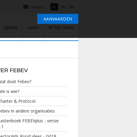
Contact
NL
FR
EN
AANVAARDEN
Agenda
Leden
My Febev
ER FEBEV
Wat doet Febev?
ie is wie?
harter & Protocol
ebev in andere organisaties
astenboek FEBEVplus - versie
.1
ectorgids Rood vlees - G018