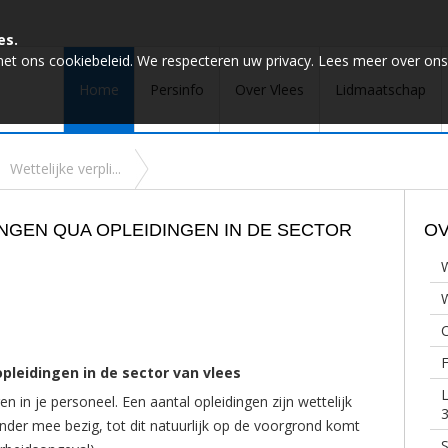
es.
met ons cookiebeleid. We respecteren uw privacy. Lees meer over ons
Home
Persinfo
Over Vlees
Lidmaatschap
Wettelijke verpli...
NGEN QUA OPLEIDINGEN IN DE SECTOR
OV
W
C
F
opleidingen in de sector van vlees
L
en in je personeel. Een aantal opleidingen zijn wettelijk
3
 minder mee bezig, tot dit natuurlijk op de voorgrond komt
S