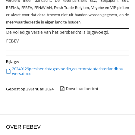
verdient meer aandacht. De ketenpartners BCZ, Belgapom, BFA,
BREMA, FEBEV, FENAVIAN, Fresh Trade Belgium, Vegebe en VIP pleiten
er alvast voor dat deze troeven niet uit handen worden gegeven, en de
meerwaardecreatie in eigen land te houden.
De volledige versie van het persbericht is bijgevoegd.
FEBEV
Bijlage:
20240129persberichtagrovoedingssectorstaatachterlandbou
wers.docx
Download bericht
Gepost op 29 januari 2024
OVER FEBEV