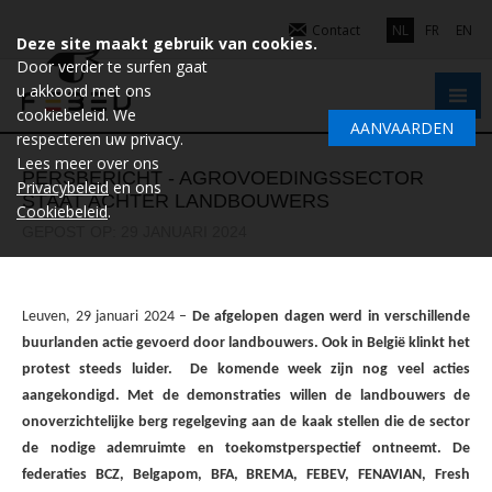
Contact
NL
FR
EN
Deze site maakt gebruik van cookies.
Door verder te surfen gaat
u akkoord met ons
cookiebeleid. We
AANVAARDEN
respecteren uw privacy.
Lees meer over ons
PERSBERICHT - AGROVOEDINGSSECTOR
Privacybeleid
en ons
STAAT ACHTER LANDBOUWERS
Cookiebeleid
.
GEPOST OP: 29 JANUARI 2024
Leuven, 29 januari 2024 –
De afgelopen dagen werd in verschillende
buurlanden actie gevoerd door landbouwers. Ook in België klinkt het
protest steeds luider. De komende week zijn nog veel acties
aangekondigd. Met de demonstraties willen de landbouwers de
onoverzichtelijke berg regelgeving aan de kaak stellen die de sector
de nodige ademruimte en toekomstperspectief ontneemt. De
federaties BCZ, Belgapom, BFA, BREMA, FEBEV, FENAVIAN, Fresh