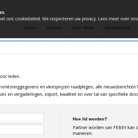
es.
met ons cookiebeleid. We respecteren uw privacy. Lees meer over ons
Home
Persinfo
Over Vlees
Lidmaatschap
voor leden.
onitoringgegevens en vleesprijzen raadplegen, alle nieuwsberichten 
es en vergaderingen, export, kwaliteit en over tal van specifieke dos
Hoe lid worden?
Partner worden van FEBEV kan o
manieren: