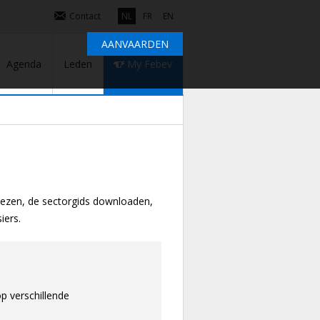
Contact
NL
FR
EN
AANVAARDEN
Agenda
Leden
My Febev
lezen, de sectorgids downloaden,
siers.
p verschillende