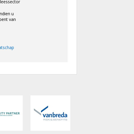
vleessector
ndien u
bent van
atschap