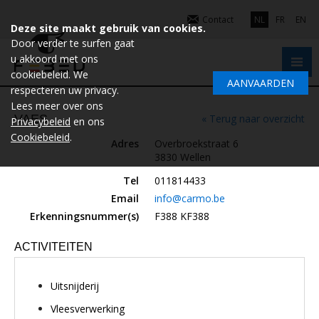
Contact
NL
FR
EN
Deze site maakt gebruik van cookies.
Door verder te surfen gaat
u akkoord met ons
cookiebeleid. We
AANVAARDEN
respecteren uw privacy.
Lees meer over ons
VAES
« Terug naar overzicht
Privacybeleid
en ons
Cookiebeleid
.
Adres
Overbroekstraat 6
3830 Wellen
Tel
011814433
Email
info@carmo.be
Erkenningsnummer(s)
F388 KF388
ACTIVITEITEN
Uitsnijderij
Vleesverwerking