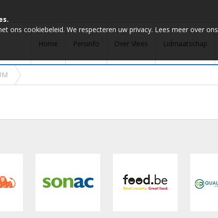
es.
met ons cookiebeleid. We respecteren uw privacy. Lees meer over ons
Home
Persinfo
Over Vlees
Lidmaatschap
UM