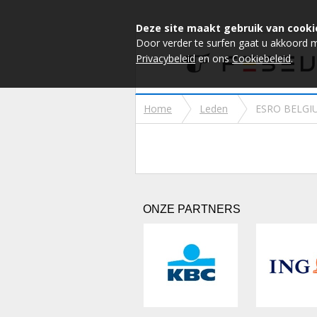
Deze site maakt gebruik van cooki
Door verder te surfen gaat u akkoord 
Privacybeleid
en ons
Cookiebeleid
.
Home
Leden
ESRO BELGI
ONZE PARTNERS