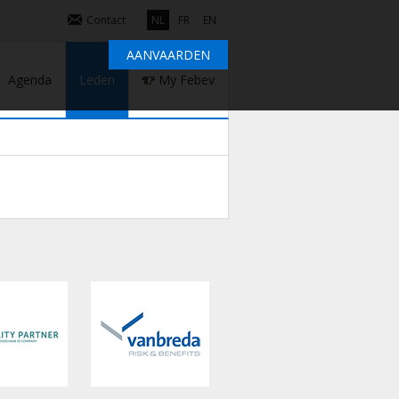
Contact
NL
FR
EN
AANVAARDEN
Agenda
Leden
My Febev