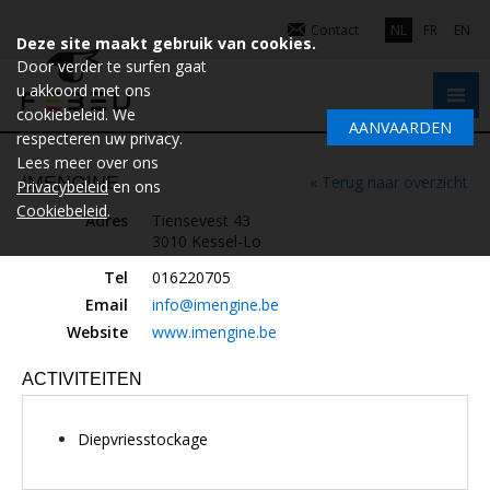
Contact
NL
FR
EN
Deze site maakt gebruik van cookies.
Door verder te surfen gaat
u akkoord met ons
cookiebeleid. We
AANVAARDEN
respecteren uw privacy.
Lees meer over ons
IMENGINE
« Terug naar overzicht
Privacybeleid
en ons
Cookiebeleid
.
Adres
Tiensevest 43
3010 Kessel-Lo
Tel
016220705
Email
info@imengine.be
Website
www.imengine.be
ACTIVITEITEN
Diepvriesstockage