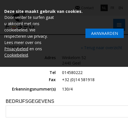
Contact
NL
FR
EN
Deze site maakt gebruik van cookies.
Door verder te surfen gaat
u akkoord met ons
cookiebeleid. We
AANVAARDEN
respecteren uw privacy.
Lees meer over ons
LORNOY
« Terug naar overzicht
Privacybeleid
en ons
Cookiebeleid
.
Adres
Winkelom 52
2440 Geel
Tel
014580222
Fax
+32 (0)14 581918
Erkenningsnummer(s)
130/4
BEDRIJFSGEGEVENS